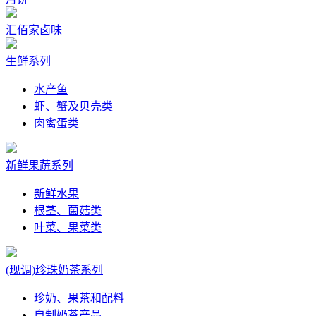
汇佰家卤味
生鲜系列
水产鱼
虾、蟹及贝壳类
肉禽蛋类
新鲜果蔬系列
新鲜水果
根茎、菌菇类
叶菜、果菜类
(现调)珍珠奶茶系列
珍奶、果茶和配料
自制奶茶产品