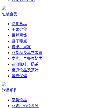
包装食品
膨化食品
干果炒货
果脯蜜饯
饼干糕点
糖果、果冻
豆制品及其它零食
麦片、早餐豆奶类
速溶咖啡、奶茶
夏凉饮品及茶叶
营养保健
饮品系列
茶类饮品
豆奶、奶茶系列