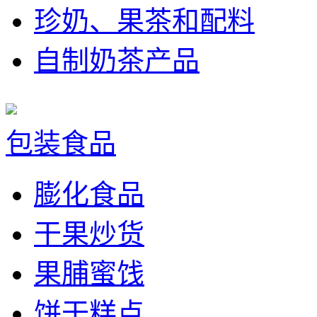
珍奶、果茶和配料
自制奶茶产品
包装食品
膨化食品
干果炒货
果脯蜜饯
饼干糕点