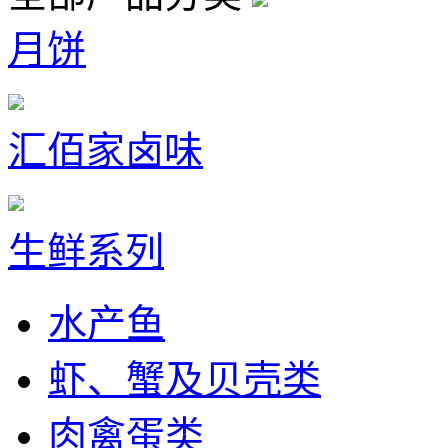
月饼
汇佰家卤味
生鲜系列
水产鱼
虾、蟹及贝壳类
肉禽蛋类