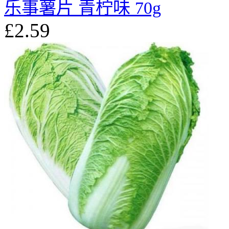
乐事薯片 青柠味 70g
£2.59