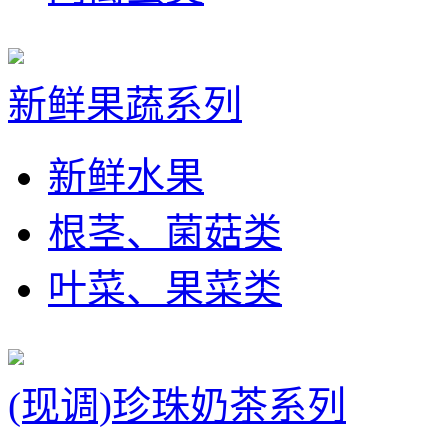
新鲜果蔬系列
新鲜水果
根茎、菌菇类
叶菜、果菜类
(现调)珍珠奶茶系列