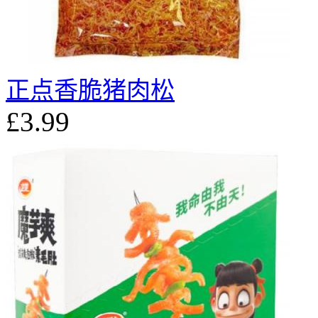
正点香脆猪肉松
£3.99