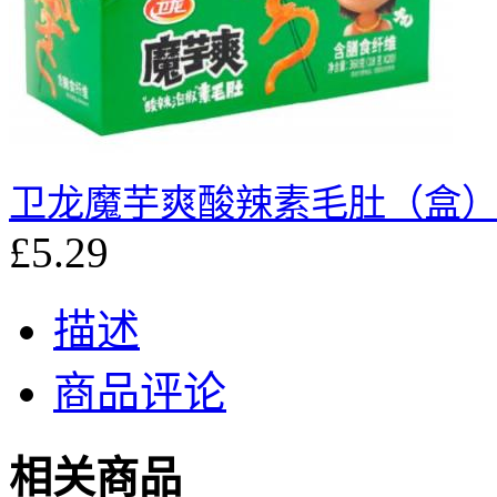
卫龙魔芋爽酸辣素毛肚（盒
£5.29
描述
商品评论
相关商品