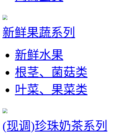
新鲜果蔬系列
新鲜水果
根茎、菌菇类
叶菜、果菜类
(现调)珍珠奶茶系列