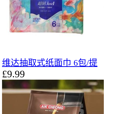
维达抽取式纸面巾 6包/提
£9.99