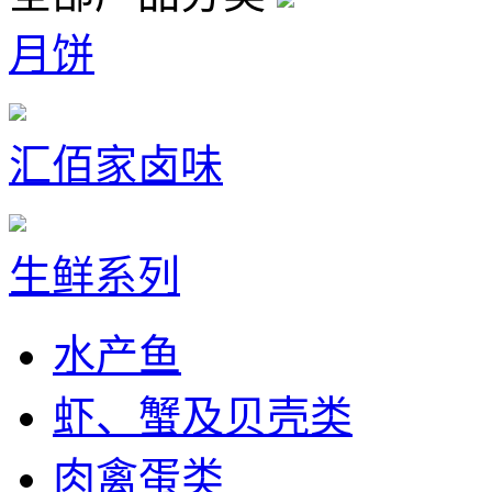
月饼
汇佰家卤味
生鲜系列
水产鱼
虾、蟹及贝壳类
肉禽蛋类