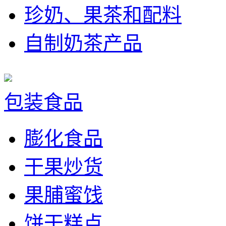
珍奶、果茶和配料
自制奶茶产品
包装食品
膨化食品
干果炒货
果脯蜜饯
饼干糕点