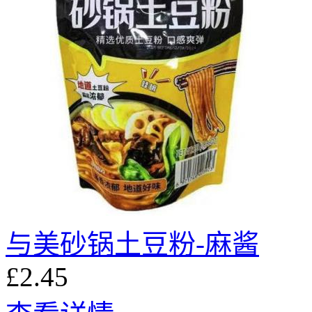
与美砂锅土豆粉-麻酱
£2.45