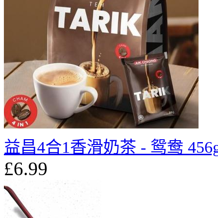
益昌4合1香滑奶茶 - 鸳鸯 456
£6.99