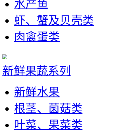
水产鱼
虾、蟹及贝壳类
肉禽蛋类
新鲜果蔬系列
新鲜水果
根茎、菌菇类
叶菜、果菜类