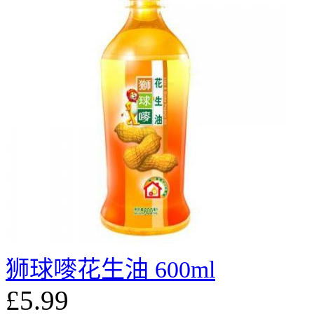
狮球嘜花生油 600ml
£5.99