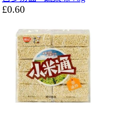
£0.60