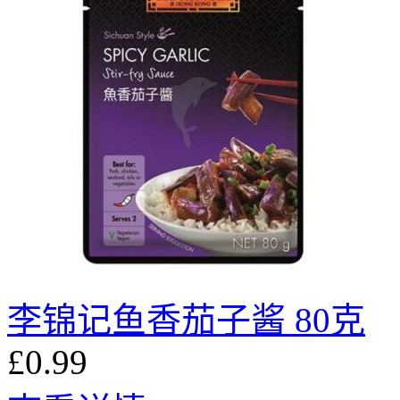
李锦记鱼香茄子酱 80克
£0.99