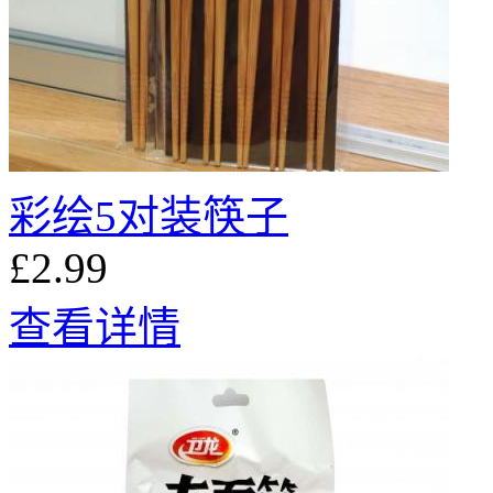
彩绘5对装筷子
£2.99
查看详情