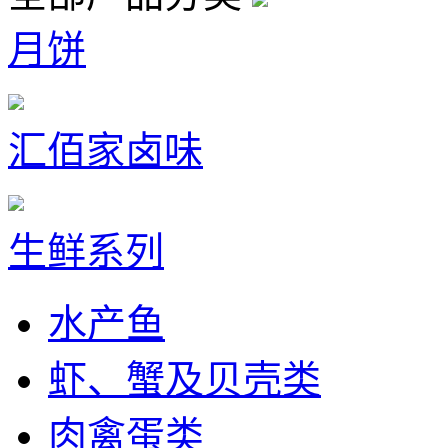
月饼
汇佰家卤味
生鲜系列
水产鱼
虾、蟹及贝壳类
肉禽蛋类