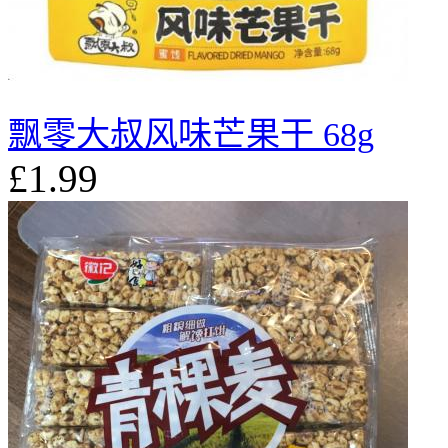
飘零大叔风味芒果干 68g
£1.99