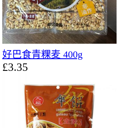
好巴食青粿麦 400g
£3.35