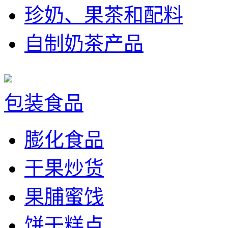
珍奶、果茶和配料
自制奶茶产品
包装食品
膨化食品
干果炒货
果脯蜜饯
饼干糕点