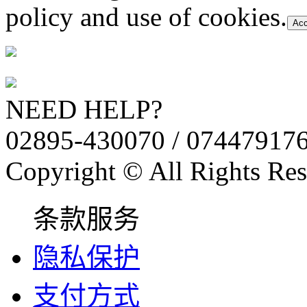
policy and use of cookies.
Acc
NEED HELP?
02895-430070 / 07447917
Copyright © All Rights Res
条款服务
隐私保护
支付方式