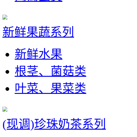
新鲜果蔬系列
新鲜水果
根茎、菌菇类
叶菜、果菜类
(现调)珍珠奶茶系列