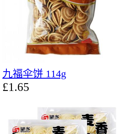
九福伞饼 114g
£1.65