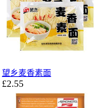
望乡麦香素面
£2.55