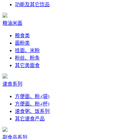
功能及其它饮品
粮油米面
粮食类
面粉类
挂面、米粉
粉丝、粉条
其它类面食
速食系列
方便面、粉-(袋)
方便面、粉-(杯)
速食粥、饭系列
其它速食产品
副食品系列