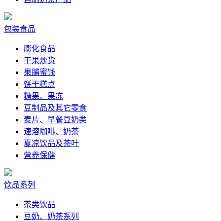
包装食品
膨化食品
干果炒货
果脯蜜饯
饼干糕点
糖果、果冻
豆制品及其它零食
麦片、早餐豆奶类
速溶咖啡、奶茶
夏凉饮品及茶叶
营养保健
饮品系列
茶类饮品
豆奶、奶茶系列