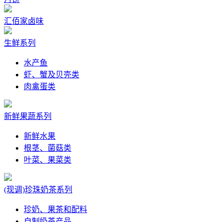
汇佰家卤味
生鲜系列
水产鱼
虾、蟹及贝壳类
肉禽蛋类
新鲜果蔬系列
新鲜水果
根茎、菌菇类
叶菜、果菜类
(现调)珍珠奶茶系列
珍奶、果茶和配料
自制奶茶产品