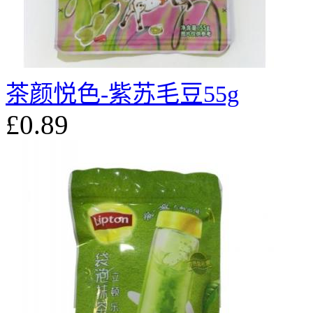
茶颜悦色-紫苏毛豆55g
£0.89