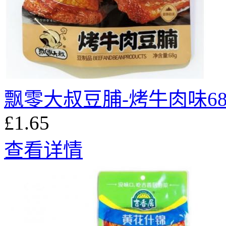
飘零大叔豆脯-烤牛肉味68
£1.65
查看详情