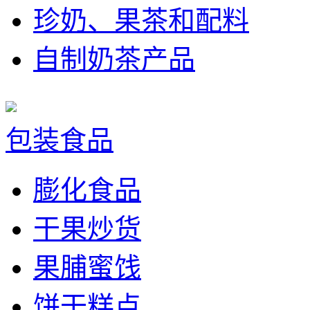
珍奶、果茶和配料
自制奶茶产品
包装食品
膨化食品
干果炒货
果脯蜜饯
饼干糕点