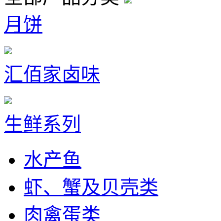
月饼
汇佰家卤味
生鲜系列
水产鱼
虾、蟹及贝壳类
肉禽蛋类