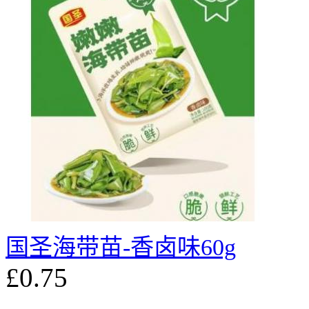
国圣海带苗-香卤味60g
£0.75