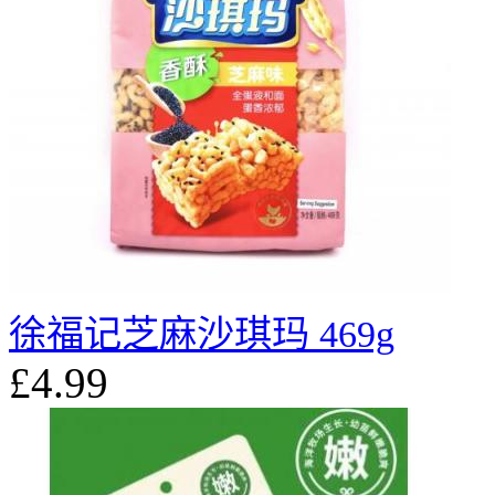
徐福记芝麻沙琪玛 469g
£4.99