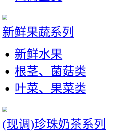
新鲜果蔬系列
新鲜水果
根茎、菌菇类
叶菜、果菜类
(现调)珍珠奶茶系列