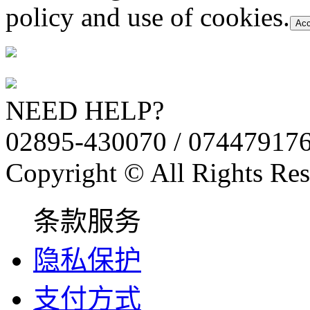
policy and use of cookies.
Acc
NEED HELP?
02895-430070 / 07447917
Copyright © All Rights Res
条款服务
隐私保护
支付方式