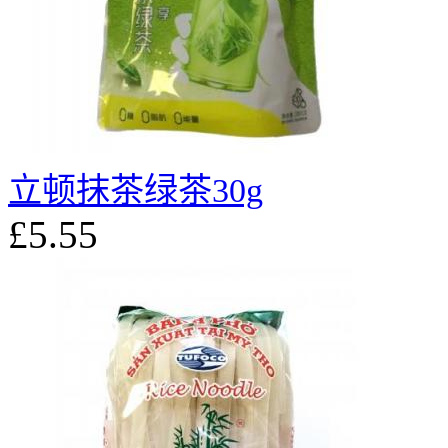
立顿抹茶绿茶30g
£5.55