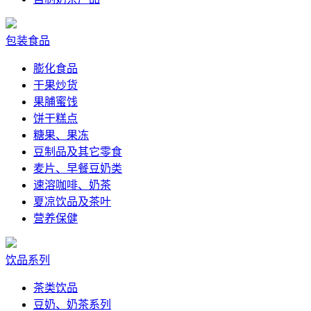
包装食品
膨化食品
干果炒货
果脯蜜饯
饼干糕点
糖果、果冻
豆制品及其它零食
麦片、早餐豆奶类
速溶咖啡、奶茶
夏凉饮品及茶叶
营养保健
饮品系列
茶类饮品
豆奶、奶茶系列