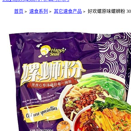
首页
速食系列
其它速食产品
好欢螺原味螺蛳粉 300
>
>
>