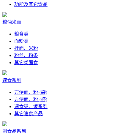
功能及其它饮品
粮油米面
粮食类
面粉类
挂面、米粉
粉丝、粉条
其它类面食
速食系列
方便面、粉-(袋)
方便面、粉-(杯)
速食粥、饭系列
其它速食产品
副食品系列