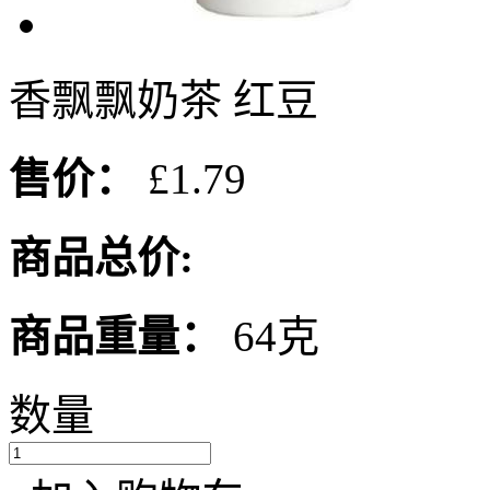
香飘飘奶茶 红豆
售价：
£1.79
商品总价:
商品重量：
64克
数量