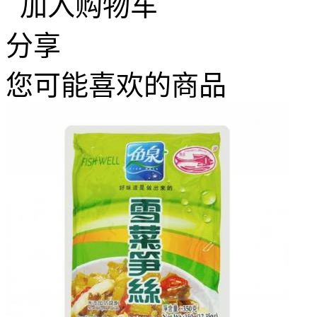
加入购物车
分享
您可能喜欢的商品