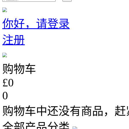
你好，请登录
注册
购物车
£0
0
购物车中还没有商品，赶
全部产品分类