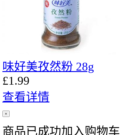
味好美孜然粉 28g
£1.99
查看详情
×
商品已成功加入购物车