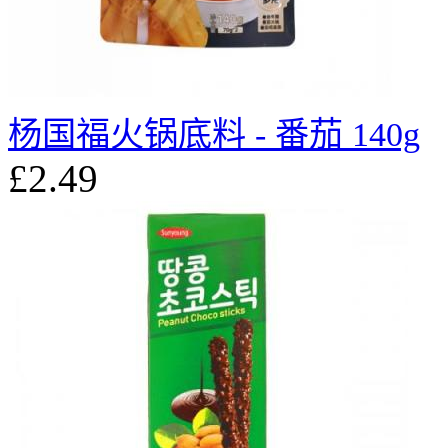
杨国福火锅底料 - 番茄 140g
£2.49