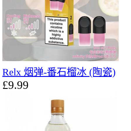
Relx 烟弹-番石榴冰 (陶瓷)
£9.99