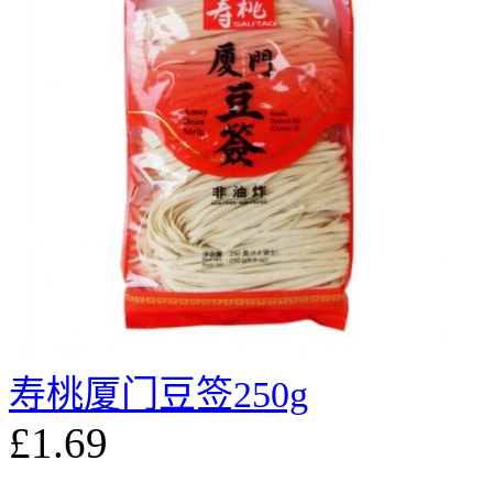
寿桃厦门豆签250g
£1.69