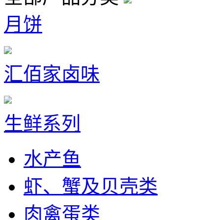
月饼
汇佰家卤味
生鲜系列
水产鱼
虾、蟹及贝壳类
肉禽蛋类