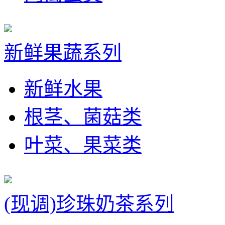
新鲜果蔬系列
新鲜水果
根茎、菌菇类
叶菜、果菜类
(现调)珍珠奶茶系列