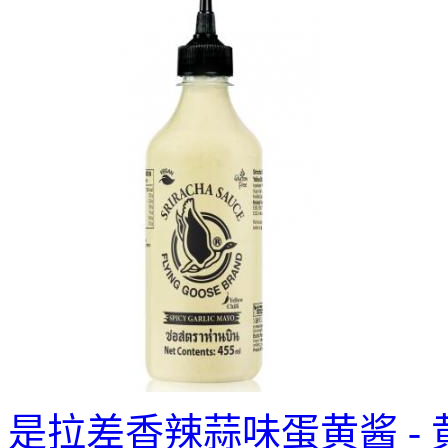
是拉差香辣蒜味蛋黄酱 - 黄