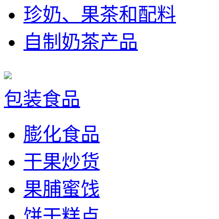
珍奶、果茶和配料
自制奶茶产品
包装食品
膨化食品
干果炒货
果脯蜜饯
饼干糕点