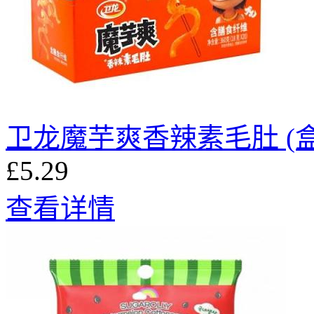
卫龙魔芋爽香辣素毛肚 (盒
£5.29
查看详情