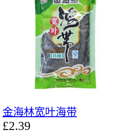
金海林宽叶海带
£2.39