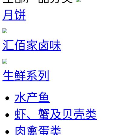
月饼
汇佰家卤味
生鲜系列
水产鱼
虾、蟹及贝壳类
肉禽蛋类