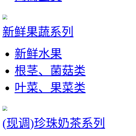
新鲜果蔬系列
新鲜水果
根茎、菌菇类
叶菜、果菜类
(现调)珍珠奶茶系列