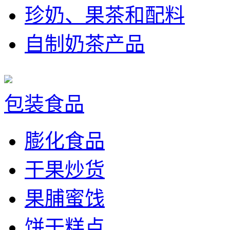
珍奶、果茶和配料
自制奶茶产品
包装食品
膨化食品
干果炒货
果脯蜜饯
饼干糕点