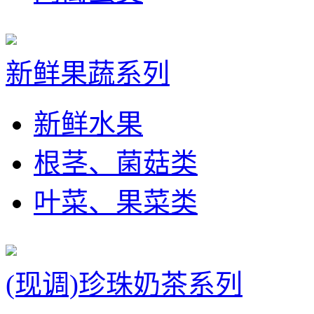
新鲜果蔬系列
新鲜水果
根茎、菌菇类
叶菜、果菜类
(现调)珍珠奶茶系列