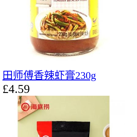
田师傅香辣虾膏230g
£4.59