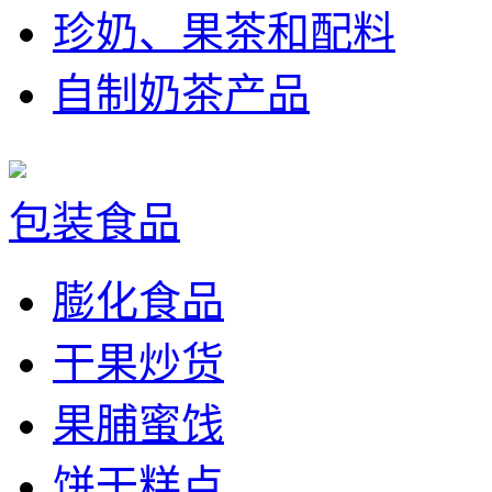
珍奶、果茶和配料
自制奶茶产品
包装食品
膨化食品
干果炒货
果脯蜜饯
饼干糕点