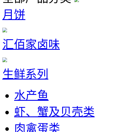
月饼
汇佰家卤味
生鲜系列
水产鱼
虾、蟹及贝壳类
肉禽蛋类