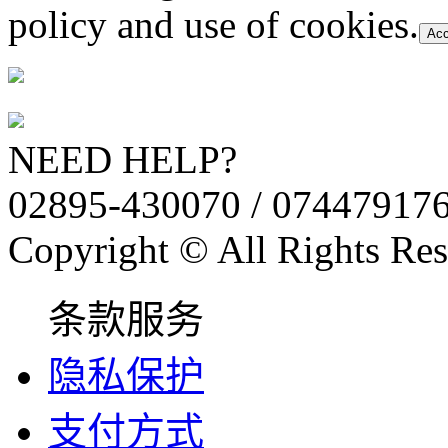
policy and use of cookies.
Acc
NEED HELP?
02895-430070 / 07447917
Copyright © All Rights Res
条款服务
隐私保护
支付方式