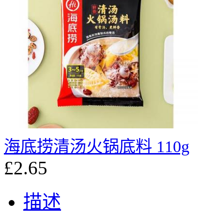
海底捞清汤火锅底料 110g
£2.65
描述