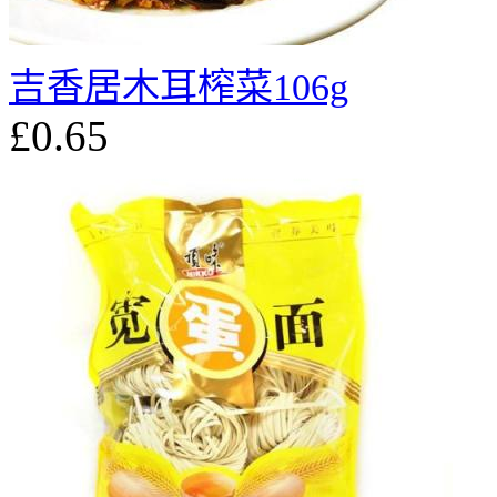
吉香居木耳榨菜106g
£0.65