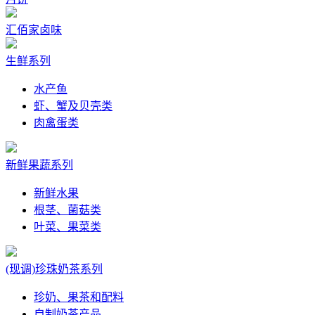
汇佰家卤味
生鲜系列
水产鱼
虾、蟹及贝壳类
肉禽蛋类
新鲜果蔬系列
新鲜水果
根茎、菌菇类
叶菜、果菜类
(现调)珍珠奶茶系列
珍奶、果茶和配料
自制奶茶产品