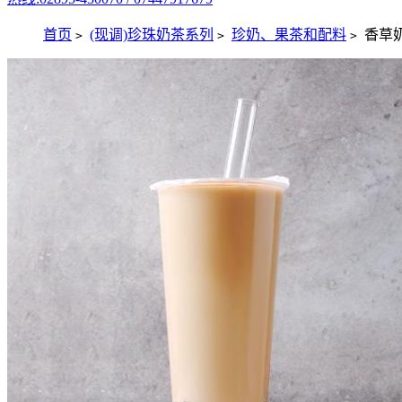
首页
(现调)珍珠奶茶系列
珍奶、果茶和配料
香草
>
>
>