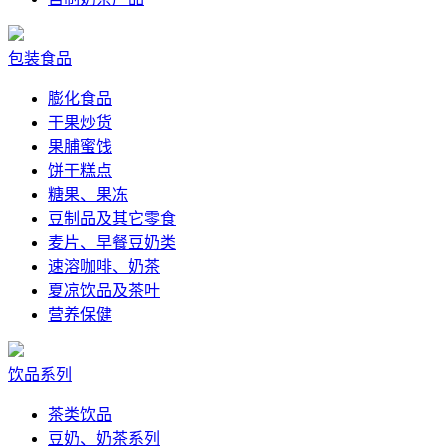
包装食品
膨化食品
干果炒货
果脯蜜饯
饼干糕点
糖果、果冻
豆制品及其它零食
麦片、早餐豆奶类
速溶咖啡、奶茶
夏凉饮品及茶叶
营养保健
饮品系列
茶类饮品
豆奶、奶茶系列