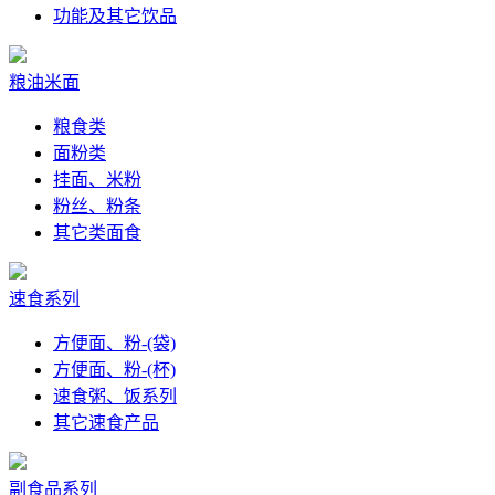
功能及其它饮品
粮油米面
粮食类
面粉类
挂面、米粉
粉丝、粉条
其它类面食
速食系列
方便面、粉-(袋)
方便面、粉-(杯)
速食粥、饭系列
其它速食产品
副食品系列