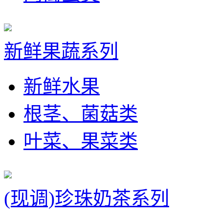
新鲜果蔬系列
新鲜水果
根茎、菌菇类
叶菜、果菜类
(现调)珍珠奶茶系列