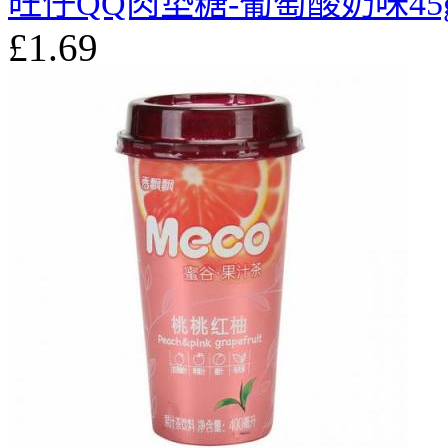
旺仔QQ肉垫糖-葡萄酸奶味45
£1.69