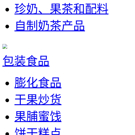
珍奶、果茶和配料
自制奶茶产品
包装食品
膨化食品
干果炒货
果脯蜜饯
饼干糕点