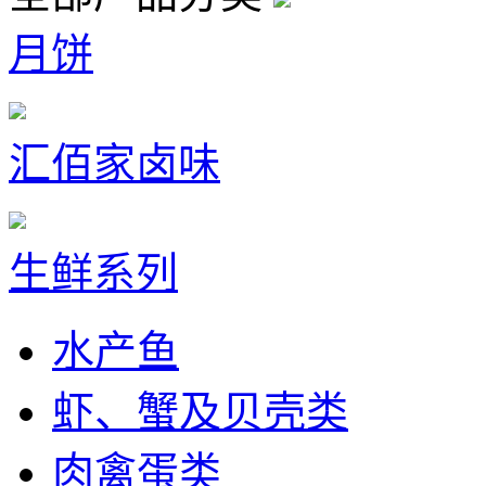
月饼
汇佰家卤味
生鲜系列
水产鱼
虾、蟹及贝壳类
肉禽蛋类