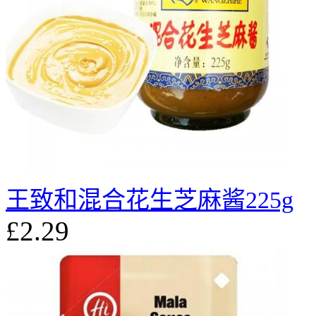
王致和混合花生芝麻酱225g
£2.29