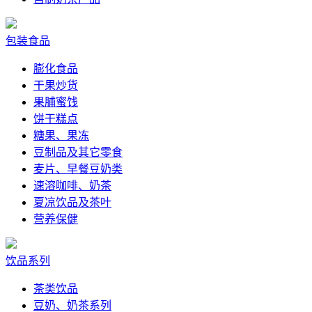
包装食品
膨化食品
干果炒货
果脯蜜饯
饼干糕点
糖果、果冻
豆制品及其它零食
麦片、早餐豆奶类
速溶咖啡、奶茶
夏凉饮品及茶叶
营养保健
饮品系列
茶类饮品
豆奶、奶茶系列