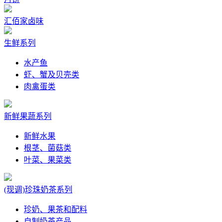
汇佰家卤味
生鲜系列
水产鱼
虾、蟹及贝壳类
肉禽蛋类
新鲜果蔬系列
新鲜水果
根茎、菌菇类
叶菜、果菜类
(现调)珍珠奶茶系列
珍奶、果茶和配料
自制奶茶产品