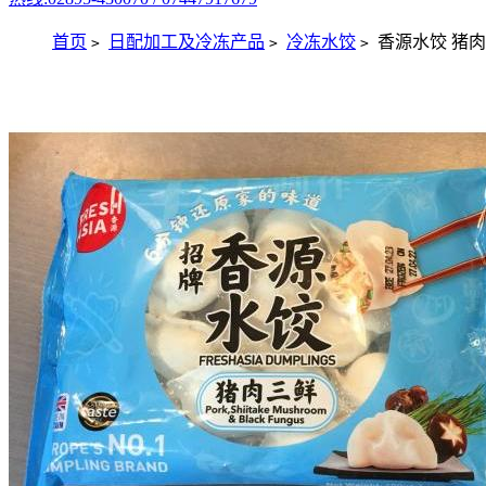
首页
日配加工及冷冻产品
冷冻水饺
香源水饺 猪
>
>
>