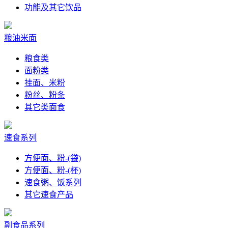
功能及其它饮品
粮油米面
粮食类
面粉类
挂面、米粉
粉丝、粉条
其它类面食
速食系列
方便面、粉-(袋)
方便面、粉-(杯)
速食粥、饭系列
其它速食产品
副食品系列