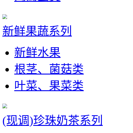
新鲜果蔬系列
新鲜水果
根茎、菌菇类
叶菜、果菜类
(现调)珍珠奶茶系列