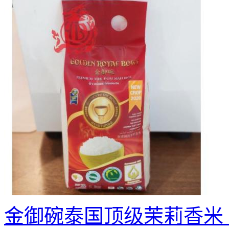
金御碗泰国顶级茉莉香米 1