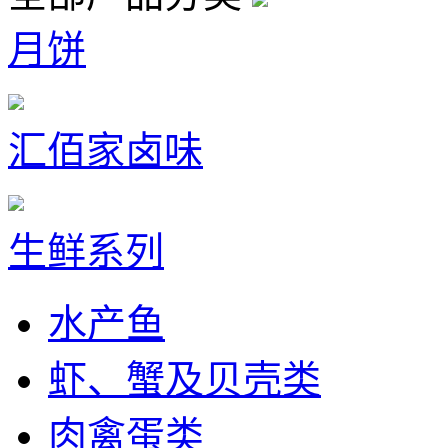
月饼
汇佰家卤味
生鲜系列
水产鱼
虾、蟹及贝壳类
肉禽蛋类