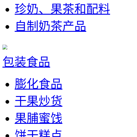
珍奶、果茶和配料
自制奶茶产品
包装食品
膨化食品
干果炒货
果脯蜜饯
饼干糕点