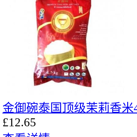
金御碗泰国顶级茉莉香米4.
£12.65