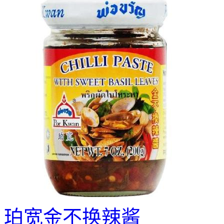
珀宽金不换辣酱