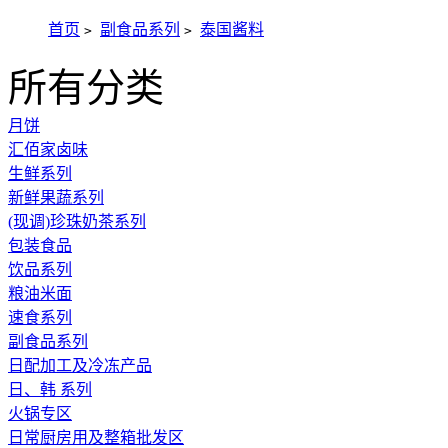
首页
副食品系列
泰国酱料
>
>
所有分类
月饼
汇佰家卤味
生鲜系列
新鲜果蔬系列
(现调)珍珠奶茶系列
包装食品
饮品系列
粮油米面
速食系列
副食品系列
日配加工及冷冻产品
日、韩 系列
火锅专区
日常厨房用及整箱批发区