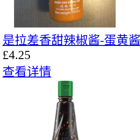
是拉差香甜辣椒酱-蛋黄
£4.25
查看详情