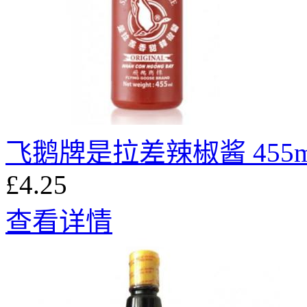
飞鹅牌是拉差辣椒酱 455m
£4.25
查看详情