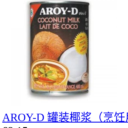
AROY-D 罐装椰浆（烹饪用