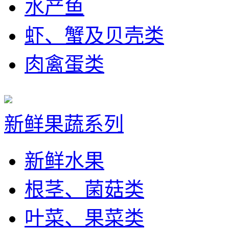
水产鱼
虾、蟹及贝壳类
肉禽蛋类
新鲜果蔬系列
新鲜水果
根茎、菌菇类
叶菜、果菜类