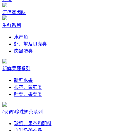
汇佰家卤味
生鲜系列
水产鱼
虾、蟹及贝壳类
肉禽蛋类
新鲜果蔬系列
新鲜水果
根茎、菌菇类
叶菜、果菜类
(现调)珍珠奶茶系列
珍奶、果茶和配料
自制奶茶产品