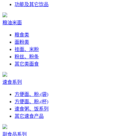
功能及其它饮品
粮油米面
粮食类
面粉类
挂面、米粉
粉丝、粉条
其它类面食
速食系列
方便面、粉-(袋)
方便面、粉-(杯)
速食粥、饭系列
其它速食产品
副食品系列