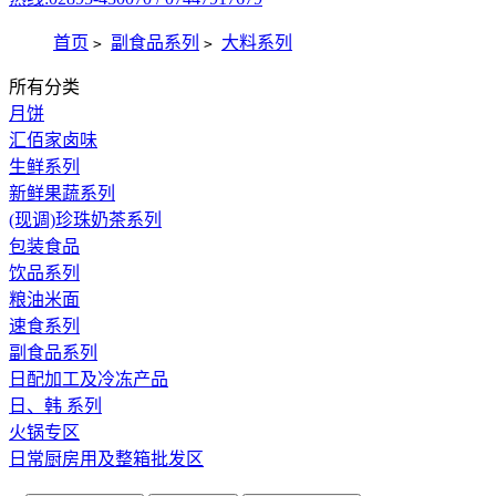
首页
副食品系列
大料系列
>
>
所有分类
月饼
汇佰家卤味
生鲜系列
新鲜果蔬系列
(现调)珍珠奶茶系列
包装食品
饮品系列
粮油米面
速食系列
副食品系列
日配加工及冷冻产品
日、韩 系列
火锅专区
日常厨房用及整箱批发区