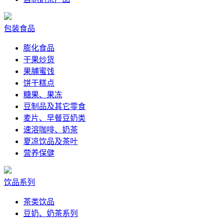
包装食品
膨化食品
干果炒货
果脯蜜饯
饼干糕点
糖果、果冻
豆制品及其它零食
麦片、早餐豆奶类
速溶咖啡、奶茶
夏凉饮品及茶叶
营养保健
饮品系列
茶类饮品
豆奶、奶茶系列