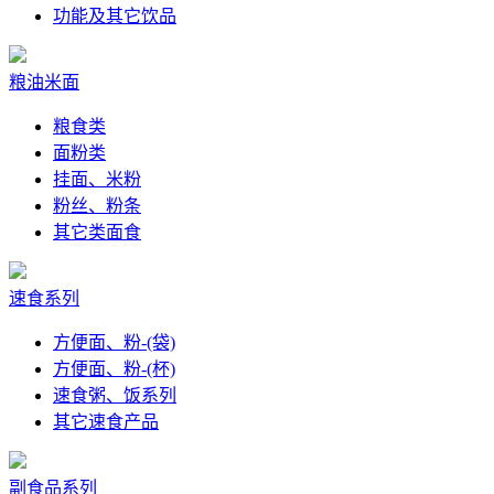
功能及其它饮品
粮油米面
粮食类
面粉类
挂面、米粉
粉丝、粉条
其它类面食
速食系列
方便面、粉-(袋)
方便面、粉-(杯)
速食粥、饭系列
其它速食产品
副食品系列