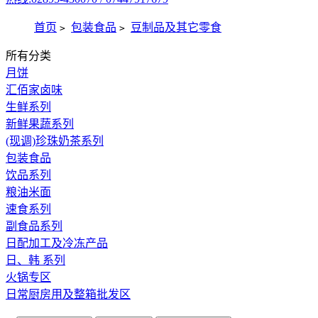
首页
包装食品
豆制品及其它零食
>
>
所有分类
月饼
汇佰家卤味
生鲜系列
新鲜果蔬系列
(现调)珍珠奶茶系列
包装食品
饮品系列
粮油米面
速食系列
副食品系列
日配加工及冷冻产品
日、韩 系列
火锅专区
日常厨房用及整箱批发区