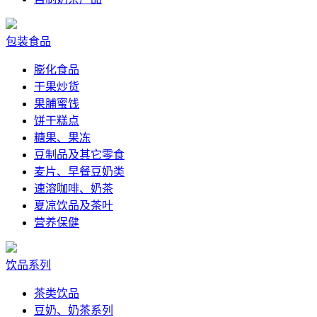
包装食品
膨化食品
干果炒货
果脯蜜饯
饼干糕点
糖果、果冻
豆制品及其它零食
麦片、早餐豆奶类
速溶咖啡、奶茶
夏凉饮品及茶叶
营养保健
饮品系列
茶类饮品
豆奶、奶茶系列