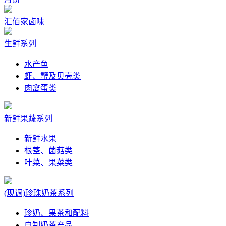
汇佰家卤味
生鲜系列
水产鱼
虾、蟹及贝壳类
肉禽蛋类
新鲜果蔬系列
新鲜水果
根茎、菌菇类
叶菜、果菜类
(现调)珍珠奶茶系列
珍奶、果茶和配料
自制奶茶产品