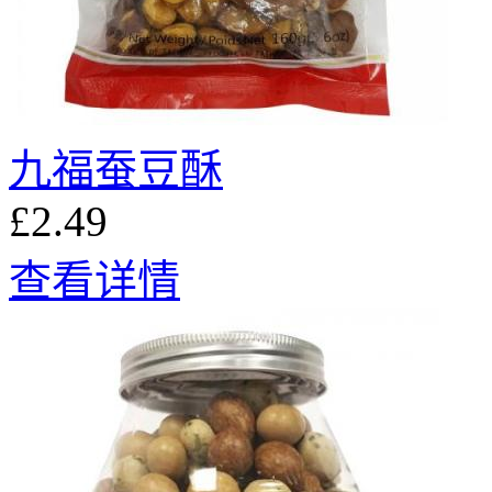
九福蚕豆酥
£2.49
查看详情