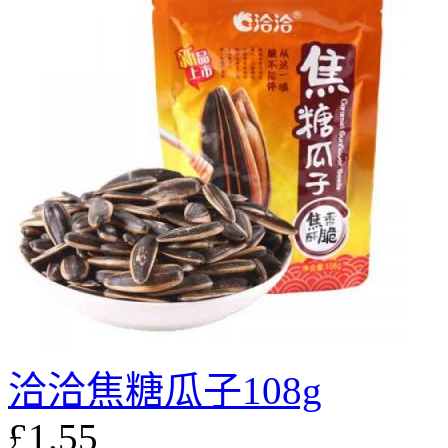
洽洽焦糖瓜子108g
£1.55