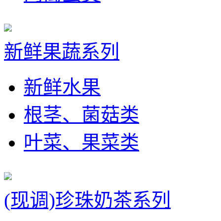
新鲜果蔬系列
新鲜水果
根茎、菌菇类
叶菜、果菜类
(现调)珍珠奶茶系列