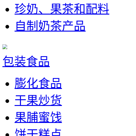
珍奶、果茶和配料
自制奶茶产品
包装食品
膨化食品
干果炒货
果脯蜜饯
饼干糕点