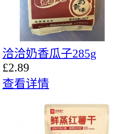
洽洽奶香瓜子285g
£2.89
查看详情