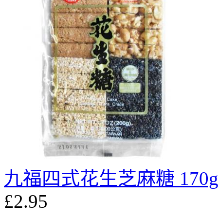
九福四式花生芝麻糖 170
£2.95