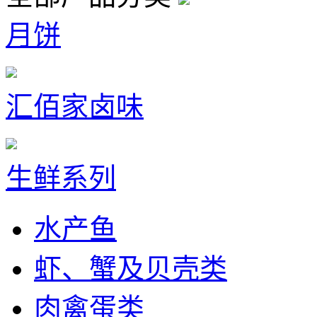
月饼
汇佰家卤味
生鲜系列
水产鱼
虾、蟹及贝壳类
肉禽蛋类