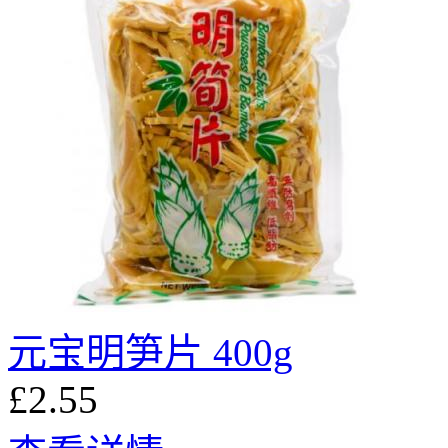
元宝明笋片 400g
£2.55