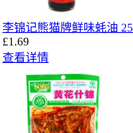
李锦记熊猫牌鲜味蚝油 25
£1.69
查看详情