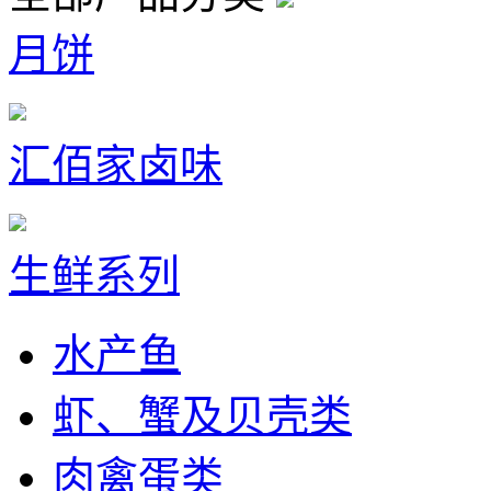
月饼
汇佰家卤味
生鲜系列
水产鱼
虾、蟹及贝壳类
肉禽蛋类