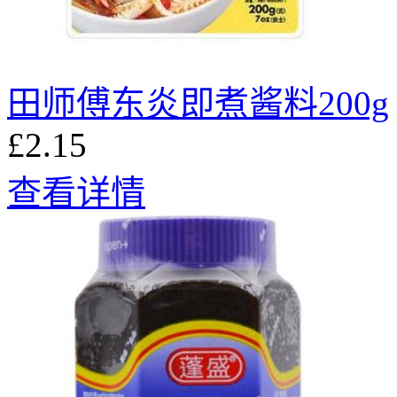
田师傅东炎即煮酱料200g
£2.15
查看详情