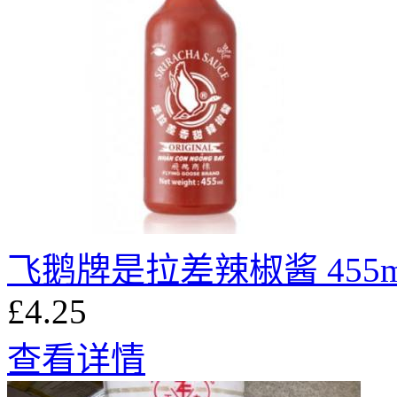
飞鹅牌是拉差辣椒酱 455m
£4.25
查看详情