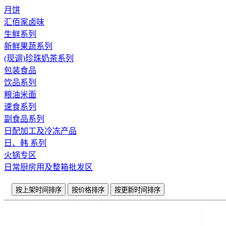
月饼
汇佰家卤味
生鲜系列
新鲜果蔬系列
(现调)珍珠奶茶系列
包装食品
饮品系列
粮油米面
速食系列
副食品系列
日配加工及冷冻产品
日、韩 系列
火锅专区
日常厨房用及整箱批发区
按上架时间排序
按价格排序
按更新时间排序