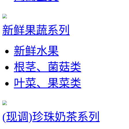
新鲜果蔬系列
新鲜水果
根茎、菌菇类
叶菜、果菜类
(现调)珍珠奶茶系列