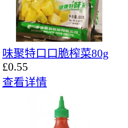
味聚特口口脆榨菜80g
£0.55
查看详情