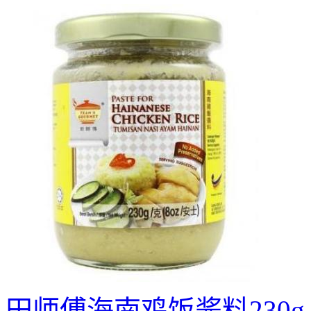
田师傅海南鸡饭酱料230g