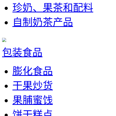
珍奶、果茶和配料
自制奶茶产品
包装食品
膨化食品
干果炒货
果脯蜜饯
饼干糕点