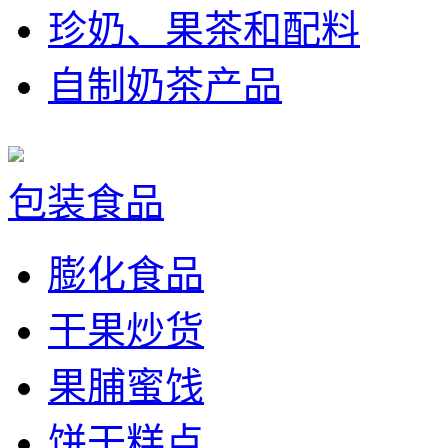
珍奶、果茶和配料
自制奶茶产品
包装食品
膨化食品
干果炒货
果脯蜜饯
饼干糕点