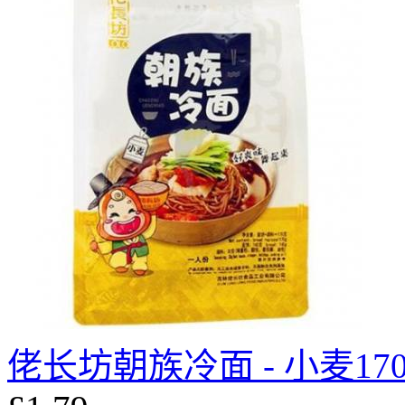
佬长坊朝族冷面 - 小麦170