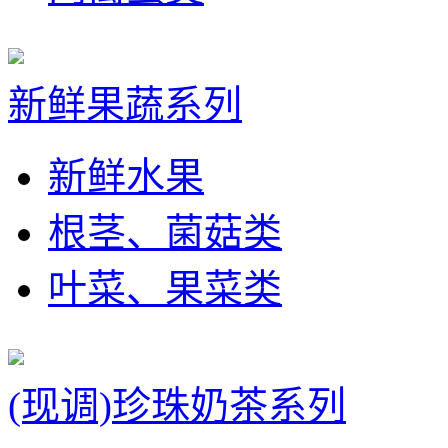
新鲜果蔬系列
新鲜水果
根茎、菌菇类
叶菜、果菜类
(现调)珍珠奶茶系列