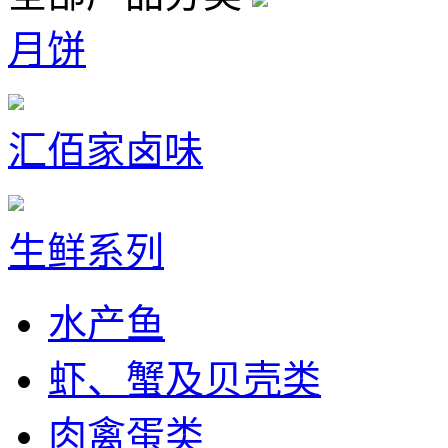
月饼
汇佰家卤味
生鲜系列
水产鱼
虾、蟹及贝壳类
肉禽蛋类