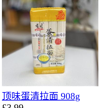
顶味蛋清拉面 908g
£3.99