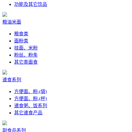
功能及其它饮品
粮油米面
粮食类
面粉类
挂面、米粉
粉丝、粉条
其它类面食
速食系列
方便面、粉-(袋)
方便面、粉-(杯)
速食粥、饭系列
其它速食产品
副食品系列