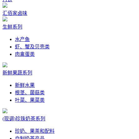
汇佰家卤味
生鲜系列
水产鱼
虾、蟹及贝壳类
肉禽蛋类
新鲜果蔬系列
新鲜水果
根茎、菌菇类
叶菜、果菜类
(现调)珍珠奶茶系列
珍奶、果茶和配料
自制奶茶产品