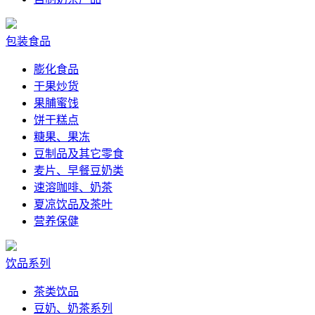
包装食品
膨化食品
干果炒货
果脯蜜饯
饼干糕点
糖果、果冻
豆制品及其它零食
麦片、早餐豆奶类
速溶咖啡、奶茶
夏凉饮品及茶叶
营养保健
饮品系列
茶类饮品
豆奶、奶茶系列