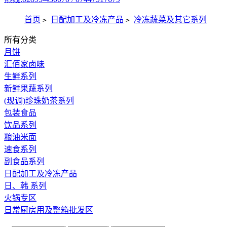
首页
日配加工及冷冻产品
冷冻蔬菜及其它系列
>
>
所有分类
月饼
汇佰家卤味
生鲜系列
新鲜果蔬系列
(现调)珍珠奶茶系列
包装食品
饮品系列
粮油米面
速食系列
副食品系列
日配加工及冷冻产品
日、韩 系列
火锅专区
日常厨房用及整箱批发区