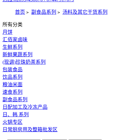
首页
副食品系列
汤料及其它干货系列
>
>
所有分类
月饼
汇佰家卤味
生鲜系列
新鲜果蔬系列
(现调)珍珠奶茶系列
包装食品
饮品系列
粮油米面
速食系列
副食品系列
日配加工及冷冻产品
日、韩 系列
火锅专区
日常厨房用及整箱批发区