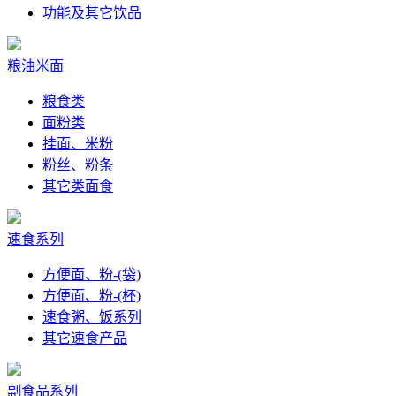
功能及其它饮品
粮油米面
粮食类
面粉类
挂面、米粉
粉丝、粉条
其它类面食
速食系列
方便面、粉-(袋)
方便面、粉-(杯)
速食粥、饭系列
其它速食产品
副食品系列