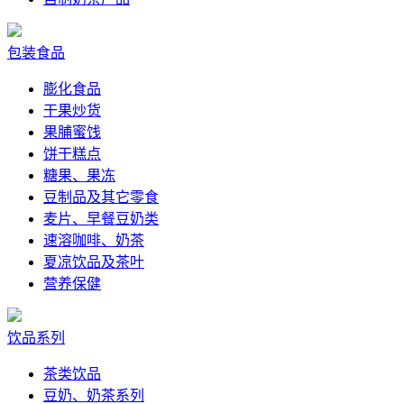
包装食品
膨化食品
干果炒货
果脯蜜饯
饼干糕点
糖果、果冻
豆制品及其它零食
麦片、早餐豆奶类
速溶咖啡、奶茶
夏凉饮品及茶叶
营养保健
饮品系列
茶类饮品
豆奶、奶茶系列