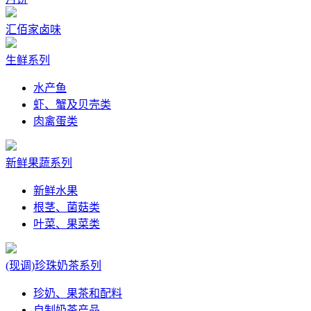
汇佰家卤味
生鲜系列
水产鱼
虾、蟹及贝壳类
肉禽蛋类
新鲜果蔬系列
新鲜水果
根茎、菌菇类
叶菜、果菜类
(现调)珍珠奶茶系列
珍奶、果茶和配料
自制奶茶产品